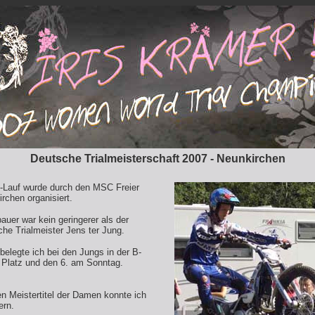
Deutsche Trialmeisterschaft 2007 - Neunkirchen
M-Lauf wurde durch den MSC Freier
rchen organisiert.
auer war kein geringerer als der
he Trialmeister Jens ter Jung.
legte ich bei den Jungs in der B-
 Platz und den 6. am Sonntag.
 Meistertitel der Damen konnte ich
ern.